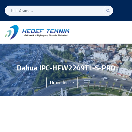
Dahua IPC-HFW2249TL-S-PRO
Ürünü İncele